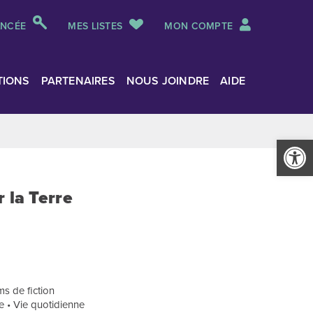
ANCÉE
MES LISTES
MON COMPTE
TIONS
PARTENAIRES
NOUS JOINDRE
AIDE
Ouvrir la
 la Terre
s de fiction
ce • Vie quotidienne