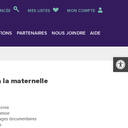
ANCÉE
MES LISTES
MON COMPTE
TIONS
PARTENAIRES
NOUS JOINDRE
AIDE
Ouvrir la
 la maternelle
Morea
unesse
rages documentaires
s