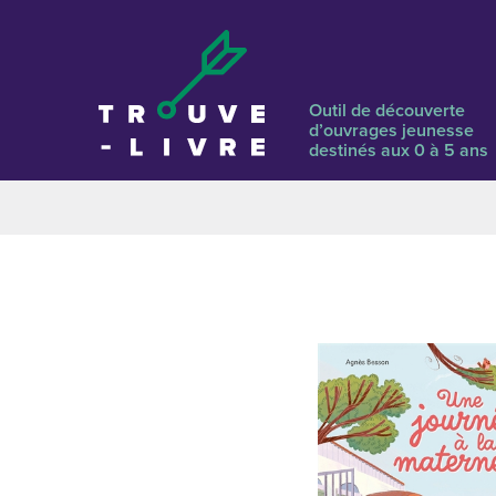
Outil de découverte
d’ouvrages jeunesse
destinés aux 0 à 5 ans