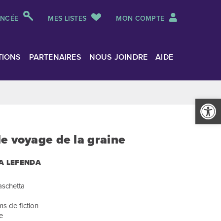
ANCÉE
MES LISTES
MON COMPTE
TIONS
PARTENAIRES
NOUS JOINDRE
AIDE
Ouvrir la
e voyage de la graine
A LEFENDA
aschetta
s de fiction
e