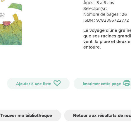
Âges : 3 à 6 ans
Sélection(s) : -
Nombre de pages : 26
ISBN : 9782366722772
Le voyage d'une grain
que ses racines grandis
vent, la pluie et deux 
entoure.
Ajouter à une liste
Imprimer cette page
Trouver ma bibliothèque
Retour aux résultats de re